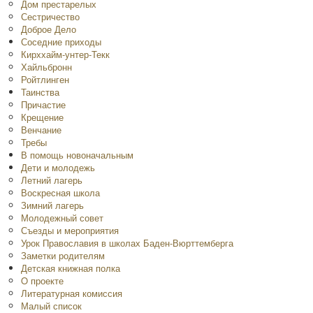
Дом престарелых
Сестричество
Доброе Дело
Соседние приходы
Кирххайм-унтер-Текк
Хайльбронн
Ройтлинген
Таинства
Причастие
Крещение
Венчание
Требы
В помощь новоначальным
Дети и молодежь
Летний лагерь
Воскресная школа
Зимний лагерь
Молодежный совет
Съезды и мероприятия
Урок Православия в школах Баден-Вюрттемберга
Заметки родителям
Детская книжная полка
O проекте
Литературная комиссия
Малый список