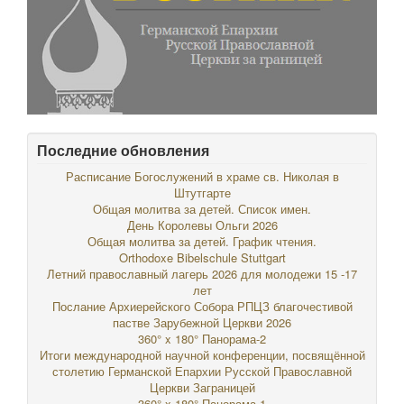
Последние обновления
Расписание Богослужений в храме св. Николая в
Штутгарте
Общая молитва за детей. Список имен.
День Королевы Ольги 2026
Общая молитва за детей. График чтения.
Orthodoxe Bibelschule Stuttgart
Летний православный лагерь 2026 для молодежи 15 -17
лет
Послание Архиерейского Собора РПЦЗ благочестивой
пастве Зарубежной Церкви 2026
360° x 180° Панорама-2
Итоги международной научной конференции, посвящённой
столетию Германской Епархии Русской Православной
Церкви Заграницей
360° x 180° Панорама-1