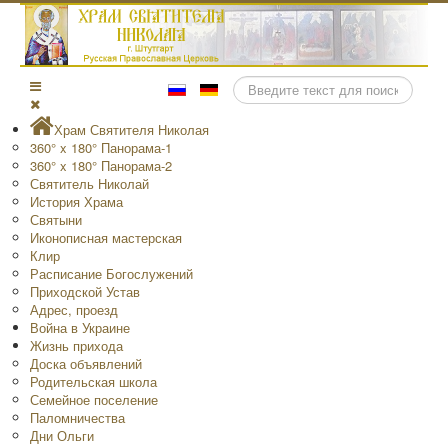
Поиск
Храм Святителя Николая
360° x 180° Панорама-1
360° x 180° Панорама-2
Святитель Николай
История Храма
Святыни
Иконописная мастерская
Клир
Расписание Богослужений
Приходской Устав
Адрес, проезд
Война в Украине
Жизнь прихода
Доска объявлений
Родительская школа
Семейное поселение
Паломничества
Дни Ольги