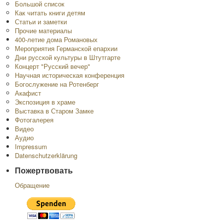
Большой список
Как читать книги детям
Статьи и заметки
Прочие материалы
400-летие дома Романовых
Мероприятия Германской епархии
Дни русской культуры в Штутгарте
Концерт "Русский вечер"
Научная историческая конференция
Богослужение на Ротенберг
Акафист
Экспозиция в храме
Выставка в Старом Замке
Фотогалерея
Видео
Аудио
Impressum
Datenschutzerklärung
Пожертвовать
Обращение