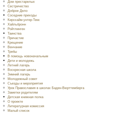
Дом престарелых
Сестричество
Доброе Дело
Соседние приходы
Кирххайм-унтер-Текк
Хайльбронн
Ройтлинген
Таинства
Причастие
Крещение
Венчание
Требы
В помощь новоначальным
Дети и молодежь
Летний лагерь
Воскресная школа
Зимний лагерь
Молодежный совет
Съезды и мероприятия
Урок Православия в школах Баден-Вюрттемберга
Заметки родителям
Детская книжная полка
O проекте
Литературная комиссия
Малый список