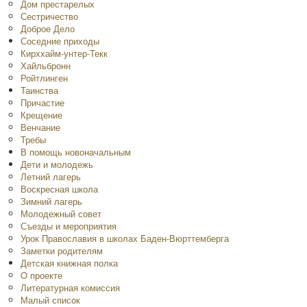
Дом престарелых
Сестричество
Доброе Дело
Соседние приходы
Кирххайм-унтер-Текк
Хайльбронн
Ройтлинген
Таинства
Причастие
Крещение
Венчание
Требы
В помощь новоначальным
Дети и молодежь
Летний лагерь
Воскресная школа
Зимний лагерь
Молодежный совет
Съезды и мероприятия
Урок Православия в школах Баден-Вюрттемберга
Заметки родителям
Детская книжная полка
O проекте
Литературная комиссия
Малый список