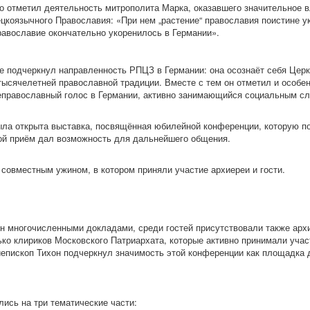
о отметил деятельность митрополита Марка, оказавшего значительное в
цкоязычного Православия: «При нем „растение“ православия поистине у
авославие окончательно укоренилось в Германии».
е подчеркнул направленность РПЦЗ в Германии: она осознаёт себя Цер
тысячелетней православной традиции. Вместе с тем он отметил и особ
еправославный голос в Германии, активно занимающийся социальным с
ла открыта выставка, посвящённая юбилейной конференции, которую п
ой приём дал возможность для дальнейшего общения.
совместным ужином, в котором приняли участие архиереи и гости.
 многочисленными докладами, среди гостей присутствовали также арх
ько клириков Московского Патриархата, которые активно принимали учас
иепископ Тихон подчеркнул значимость этой конференции как площадка 
ись на три тематические части: