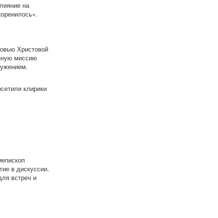
лияние на
коренилось».
ковью Христовой
енную миссию
лужением.
осетили клирики
иепископ
тие в дискуссии.
для встреч и