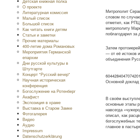
Детская книжная полка
O проекте
Митрополит Сера
Литературная комиссия
словом по случаю
Малый список
отметил, как РПЦ
Большой список
митрополиту Марк
Как читать книги детям
поблагодарил за 
Статьи и заметки
Прочие материалы
400-летие дома Романовых
Затем протоиерей
Мероприятия Германской
— от её истоков 
епархии
объединения Русс
Дни русской культуры в
Штутгарте
Концерт "Русский вечер"
604428404707420
Научная историческая
Основной доклад 
конференция
Богослужение на Ротенберг
Акафист
В своём выступле
Экспозиция в храме
основные этапы р
Выставка в Старом Замке
навсегда «чужеро
Фотогалерея
описал, как расцв
Видео
богослужебных те
Аудио
главное в пастыр
Impressum
Datenschutzerklärung