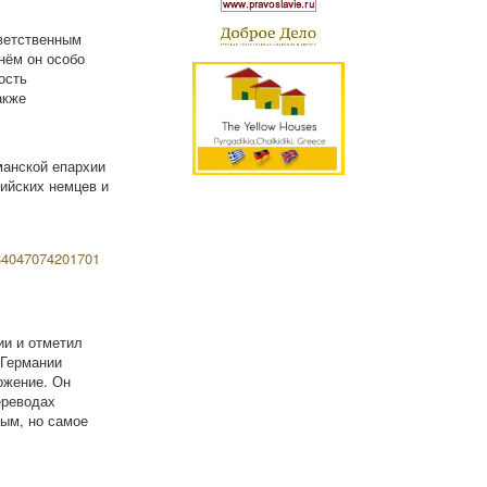
ветственным
нём он особо
ость
акже
манской епархии
ийских немцев и
и и отметил
 Германии
ожение. Он
ереводах
ым, но самое