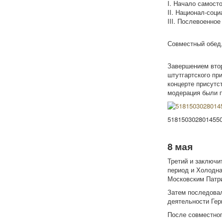
I. Начало самост
II. Национал-соц
III. Послевоенное
Совместный обед,
Завершением втор
штутгартского при
концерте присутс
модерация были п
518150302801455
8 мая
Третий и заключи
период и Холодна
Московским Патр
Затем последовал
деятельности Гер
После совместног