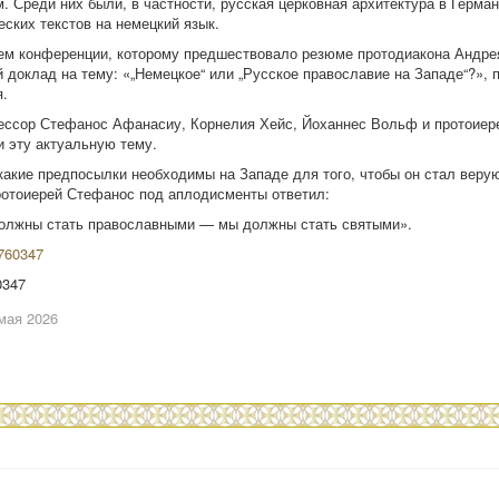
. Среди них были, в частности, русская церковная архитектура в Герман
еских текстов на немецкий язык.
ем конференции, которому предшествовало резюме протодиакона Андре
й доклад на тему: «„Немецкое“ или „Русское православие на Западе“?», 
.
ессор Стефанос Афанасиу, Корнелия Хейс, Йоханнес Вольф и протоиер
 эту актуальную тему.
 какие предпосылки необходимы на Западе для того, чтобы он стал вер
отоиерей Стефанос под аплодисменты ответил:
олжны стать православными — мы должны стать святыми».
0347
мая 2026