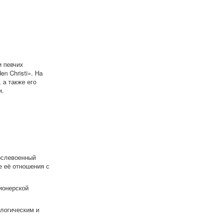
и певчих
n Christi». На
 а также его
и.
ослевоенный
е её отношения с
ионерской
логическим и