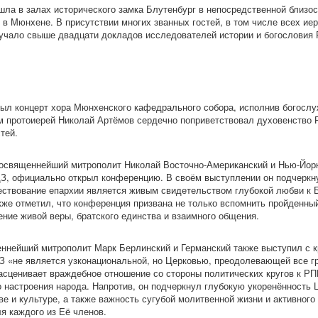
ла в залах исторического замка Блутенбург в непосредственной близос
 в Мюнхене. В присутствии многих званных гостей, в том числе всех ие
вучало свыше двадцати докладов исследователей истории и богословия
ыл концерт хора Мюнхенского кафедрального собора, исполнив богосл
м протоиерей Николай Артёмов сердечно поприветствовал духовенство
тей.
освященнейший митрополит Николай Восточно-Американский и Нью-Йорк
, официально открыл конференцию. В своём выступлении он подчеркну
ствование епархии является живым свидетельством глубокой любви к Б
кже отметил, что конференция призвана не только вспомнить пройденный
ение живой веры, братского единства и взаимного общения.
нейший митрополит Марк Берлинский и Германский также выступил с к
З «не является узконациональной, но Церковью, преодолевающей все г
расценивает враждебное отношение со стороны политических кругов к РП
 настроения народа. Напротив, он подчеркнул глубокую укоренённость 
е и культуре, а также важность сугубой молитвенной жизни и активного 
я каждого из Её членов.