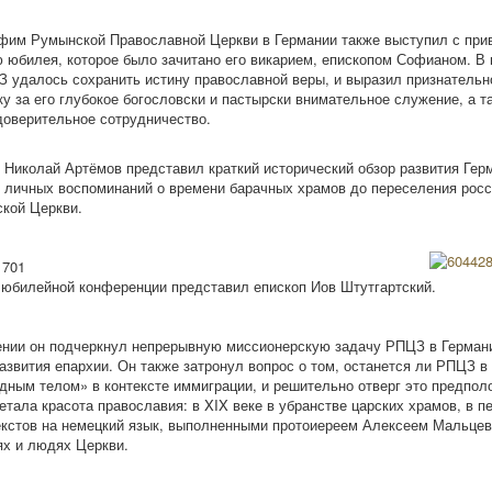
фим Румынской Православной Церкви в Германии также выступил с при
 юбилея, которое было зачитано его викарием, епископом Софианом. В 
З удалось сохранить истину православной веры, и выразил признательн
у за его глубокое богословски и пастырски внимательное служение, а т
доверительное сотрудничество.
 Николай Артёмов представил краткий исторический обзор развития Гер
и личных воспоминаний о времени барачных храмов до переселения росс
кой Церкви.
1701
юбилейной конференции представил епископ Иов Штутгартский.
нии он подчеркнул непрерывную миссионерскую задачу РПЦЗ в Германи
азвития епархии. Он также затронул вопрос о том, останется ли РПЦЗ в
дным телом» в контексте иммиграции, и решительно отверг это предпол
етала красота православия: в XIX веке в убранстве царских храмов, в п
кстов на немецкий язык, выполненными протоиереем Алексеем Мальцев
ях и людях Церкви.