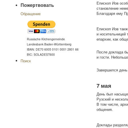
Епископ Иов особ
Пожертвовать
становление неме
Благодаря ему Пр
Обращение
Епископ Иов такж
и носительницей 
епархии, как общ
Russische Kirchengemeinde
Landesbank Baden-Württemberg
IBAN: DE70 6005 0101 0001 2801 66
После доклада бы
BIC: SOLADEST600
и гости. Небольш
Поиск
Завершился день 
7 мая
День был насыщен
Рузский и нескол
В том числе, арх
общения.
Доклады разделял