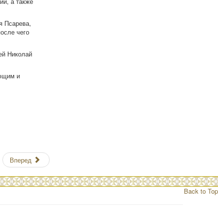
ии, а также
я Псарева,
после чего
ей Николай
ующим и
Вперед
Back to Top