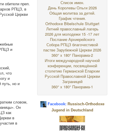
Список имен.
ти обители преп.
День Королевы Ольги 2026
рархов РПЦЗ, в
Общая молитва за детей.
 Русской Церкви
График чтения.
Orthodoxe Bibelschule Stuttgart
Летний православный лагерь
2026 для молодежи 15 -17 лет
Послание Архиерейского
ужебные
Собора РПЦЗ благочестивой
 РПЦЗ и
пастве Зарубежной Церкви 2026
360° x 180° Панорама-2
Итоги международной научной
конференции, посвящённой
ский,
столетию Германской Епархии
л, что
Русской Православной Церкви
огу и
Заграницей
 путь, но и
360° x 180° Панорама-1
ратким словом,
Facebook:
Russisch-Orthodoxe
раницы». Он
Jugend in Deutschland
ЦЗ как
Церкви в
участия в