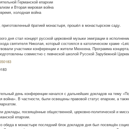
оятельной Германской епархии
иализм и Вторая мировая война
 время, холодная война
 приготовленный братией монастыря, прошёл в монастырском саду.
ого дня стал концерт русской церковной музыки эмиграции в исполнени
хода святителя Николая, который состоялся в католическом храме «Leide
твовали участники конференции и жители Мюнхена. Программа концерта,
одготовлены совместно с певческой школой Русской Зарубежной Церкв
0183
тельный день конференции начался с дальнейших докладов на тему «П
я война». В частности, были освещены правовой статус епархии, а такж
иархатом.
и доклады, посвящённые общественной, церковно-политической и мисс
манской епархии.
о обеда в монастыре последний блок докладов дня был посвящён социо