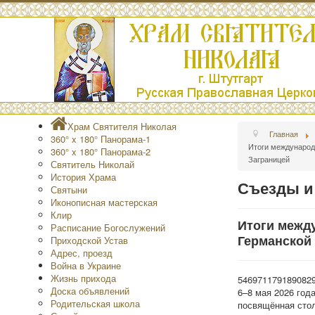
Храм Святителя Николая
Главная
360° x 180° Панорама-1
Итоги международ
360° x 180° Панорама-2
Заграницей
Святитель Николай
История Храма
Съезды и
Святыни
Иконописная мастерская
Клир
Итоги межд
Расписание Богослужений
Германской
Приходской Устав
Адрес, проезд
Война в Украине
Жизнь прихода
546971179189082
Доска объявлений
6–8 мая 2026 год
Родительская школа
посвящённая стол