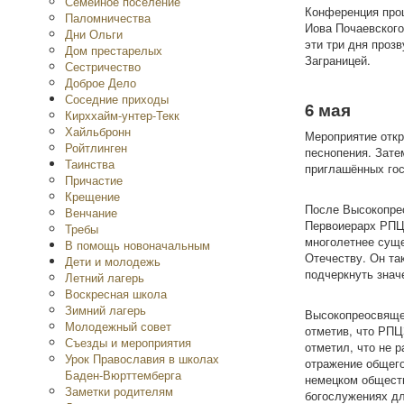
Семейное поселение
Конференция прош
Паломничества
Иова Почаевского
Дни Ольги
эти три дня проз
Дом престарелых
Заграницей.
Сестричество
Доброе Дело
Соседние приходы
6 мая
Кирххайм-унтер-Текк
Хайльбронн
Мероприятие откр
Ройтлинген
песнопения. Зате
Таинства
приглашённых гос
Причастие
Крещение
После Высокопре
Венчание
Первоиерарх РПЦЗ
Требы
многолетнее суще
В помощь новоначальным
Отечеству. Он та
Дети и молодежь
подчеркнуть знач
Летний лагерь
Воскресная школа
Зимний лагерь
Высокопреосвящен
Молодежный совет
отметив, что РПЦ
Съезды и мероприятия
отметил, что не 
Урок Православия в школах
отражение общего
Баден-Вюрттемберга
немецком обществ
Заметки родителям
богослужениях дл