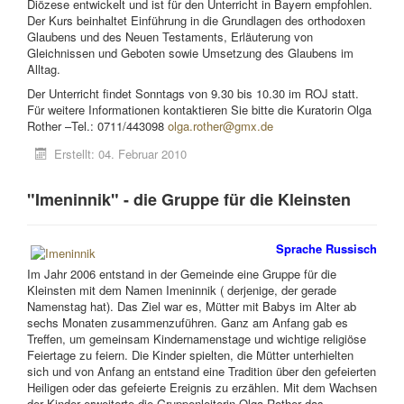
Diözese entwickelt und ist für den Unterricht in Bayern empfohlen.
Der Kurs beinhaltet Einführung in die Grundlagen des orthodoxen
Glaubens und des Neuen Testaments, Erläuterung von
Gleichnissen und Geboten sowie Umsetzung des Glaubens im
Alltag.
Der Unterricht findet Sonntags von 9.30 bis 10.30 im ROJ statt.
Für weitere Informationen kontaktieren Sie bitte die Kuratorin Olga
Rother –Tel.: 0711/443098
olga.rother@gmx.de
Erstellt: 04. Februar 2010
"Imeninnik" - die Gruppe für die Kleinsten
Sprache Russisch
Im Jahr 2006 entstand in der Gemeinde eine Gruppe für die
Kleinsten mit dem Namen Imeninnik ( derjenige, der gerade
Namenstag hat). Das Ziel war es, Mütter mit Babys im Alter ab
sechs Monaten zusammenzuführen. Ganz am Anfang gab es
Treffen, um gemeinsam Kindernamenstage und wichtige religiöse
Feiertage zu feiern. Die Kinder spielten, die Mütter unterhielten
sich und von Anfang an entstand eine Tradition über den gefeierten
Heiligen oder das gefeierte Ereignis zu erzählen. Mit dem Wachsen
der Kinder erweiterte die Gruppenleiterin Olga Rother das