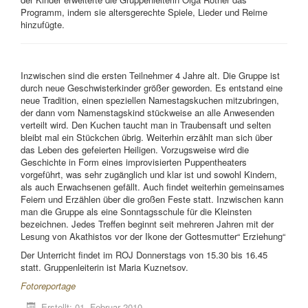
Programm, indem sie altersgerechte Spiele, Lieder und Reime
hinzufügte.
Inzwischen sind die ersten Teilnehmer 4 Jahre alt. Die Gruppe ist
durch neue Geschwisterkinder größer geworden. Es entstand eine
neue Tradition, einen speziellen Namestagskuchen mitzubringen,
der dann vom Namenstagskind stückweise an alle Anwesenden
verteilt wird. Den Kuchen taucht man in Traubensaft und selten
bleibt mal ein Stückchen übrig. Weiterhin erzählt man sich über
das Leben des gefeierten Heiligen. Vorzugsweise wird die
Geschichte in Form eines improvisierten Puppentheaters
vorgeführt, was sehr zugänglich und klar ist und sowohl Kindern,
als auch Erwachsenen gefällt. Auch findet weiterhin gemeinsames
Feiern und Erzählen über die großen Feste statt. Inzwischen kann
man die Gruppe als eine Sonntagsschule für die Kleinsten
bezeichnen. Jedes Treffen beginnt seit mehreren Jahren mit der
Lesung von Akathistos vor der Ikone der Gottesmutter“ Erziehung“
Der Unterricht findet im ROJ Donnerstags von 15.30 bis 16.45
statt. Gruppenleiterin ist Maria Kuznetsov.
Fotoreportage
Erstellt: 01. Februar 2010