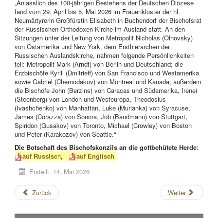
„Anlässlich des 100-jährigen Bestehens der Deutschen Diözese
fand vom 29. April bis 5. Mai 2026 im Frauenkloster der hl.
Neumärtyrerin Großfürstin Elisabeth in Buchendorf der Bischofsrat
der Russischen Orthodoxen Kirche im Ausland statt. An den
Sitzungen unter der Leitung von Metropolit Nicholas (Olhovsky)
von Ostamerika und New York, dem Ersthierarchen der
Russischen Auslandskirche, nahmen folgende Persönlichkeiten
teil: Metropolit Mark (Arndt) von Berlin und Deutschland; die
Erzbischöfe Kyrill (Dmitrieff) von San Francisco und Westamerika
sowie Gabriel (Chemodakov) von Montreal und Kanada; außerdem
die Bischöfe John (Berzins) von Caracas und Südamerika, Irenei
(Steenberg) von London und Westeuropa, Theodosius
(Ivashchenko) von Manhattan, Luke (Murianka) von Syracuse,
James (Corazza) von Sonora, Job (Bandmann) von Stuttgart,
Spiridon (Gusakov) von Toronto, Michael (Crowley) von Boston
und Peter (Karakozov) von Seattle.“
Die Botschaft des Bischofskonzils an die gottbehütete Herde
:
auf Russisc
h
,
auf Englisch
Erstellt: 14. Mai 2026
Zurück
Weiter