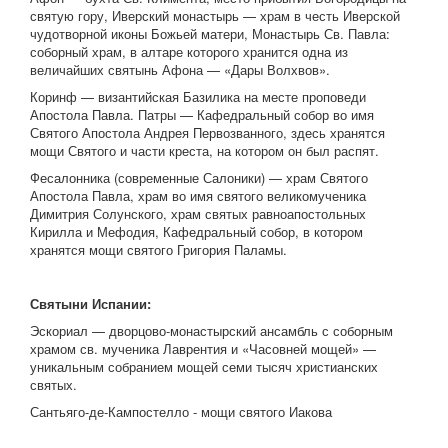
святую гору, Иверский монастырь — храм в честь Иверской
чудотворной иконы Божьей матери, Монастырь Св. Павла:
соборный храм, в алтаре которого хранится одна из
величайших святынь Афона — «Дары Волхвов».
Коринф — византийская Базилика на месте проповеди
Апостола Павла. Патры — Кафедральный собор во имя
Святого Апостола Андрея Первозванного, здесь хранятся
мощи Святого и части креста, на котором он был распят.
Фесалонника (современные Салоники) — храм Святого
Апостола Павла, храм во имя святого великомученика
Димитрия Солунского, храм святых равноапостольных
Кирилла и Мефодия, Кафедральный собор, в котором
хранятся мощи святого Григория Паламы.
Святыни Испании:
Эскориал — дворцово-монастырский ансамбль с соборным
храмом св. мученика Лаврентия и «Часовней мощей» —
уникальным собранием мощей семи тысяч христианских
святых.
Сантьяго-де-Кампостелло - мощи святого Иакова