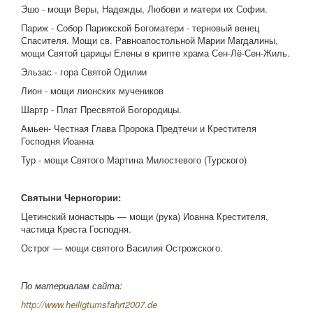
Эшо - мощи Веры, Надежды, Любови и матери их Софии.
Париж - Собор Парижской Богоматери - терновый венец
Спасителя. Мощи св. Равноапостольной Марии Магдалины,
мощи Святой царицы Елены в крипте храма Сен-Лё-Сен-Жиль.
Эльзас - гора Святой Одилии
Лион - мощи лионских мучеников
Шартр - Плат Пресвятой Богородицы.
Амьен- Честная Глава Пророка Предтечи и Крестителя
Господня Иоанна
Тур - мощи Святого Мартина Милостевого (Турского)
Святыни Черногории:
Цетинский монастырь — мощи (рука) Иоанна Крестителя,
частица Креста Господня.
Острог — мощи святого Василия Острожского.
По материалам сайта:
http://www.heiligtumsfahrt2007.de