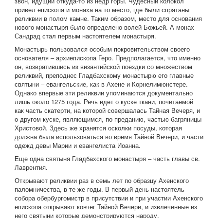
звон, идущий откуда-то из недр горы. Чудесный колокол
привел епископа и монаха на то место, где были спрятаны
реликвии в полом камне. Таким образом, место для основания
нового монастыря было определено волей Божьей. А монах
Сандрад стал первым настоятелем монастыря.
Монастырь пользовался особым покровительством своего
основателя – архиепископа Геро. Предполагается, что именно
он, возвратившись из византийской поездки со множеством
реликвий, преподнес Гладбахскому монастырю его главные
святыни – евангельские, как в Ахене и Корнелимюнстере.
Однако впервые эти реликвии упоминаются документально
лишь около 1275 года. Речь идет о куске ткани, почитаемой
как часть скатерти, на которой совершалась Тайная Вечеря, и
о другом куске, являющимся, по преданию, частью багряницы
Христовой. Здесь же хранятся осколки посуды, которая
должна была использоваться во время Тайной Вечери, и части
одежд девы Марии и евангелиста Иоанна.
Еще одна святыня Гладбахского монастыря – часть главы св.
Лаврентия.
Открывают реликвии раз в семь лет по образцу Ахенского
паломничества, в те же годы. В первый день настоятель
собора обербургомистр в присутствии и при участии Ахенского
епископа открывают ковчег Тайной Вечери, и извлеченные из
него святыни которые демонстрируются народу.