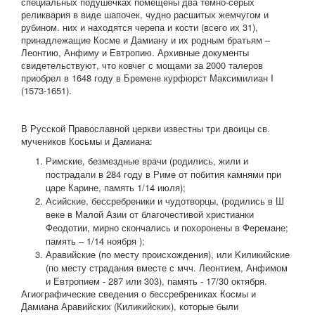
специальных подушечках помещены два темно-серых
реликвария в виде шапочек, чудно расшитых жемчугом и
рубином. них и находятся черепа и кости (всего их 31),
принадлежащие Косме и Дамиану и их родным братьям –
Леонтию, Анфиму и Евтропию. Архивные документы
свидетельствуют, что ковчег с мощами за 2000 талеров
приобрел в 1648 году в Бремене курфюрст Максимилиан I
(1573-1651).
В Русской Православной церкви известны три двоицы св.
мучеников Косьмы и Дамиана:
Римские, безмездные врачи (родились, жили и
пострадали в 284 году в Риме от побития камнями при
царе Карине, память 1/14 июля);
Асийские, бессребреники и чудотворцы, (родились в Ш
веке в Малой Азии от благочестивой христианки
Феодотии, мирно скончались и похоронены в Феремане;
память – 1/14 ноября );
Аравийские (по месту происхождения), или Kиликийские
(по месту страдания вместе с мчч. Леонтием, Анфимом
и Евтропием - 287 или 303), память - 17/30 октября.
Агиографические сведения о бессребрениках Космы и
Дамиана Аравийских (Киликийских), которые были