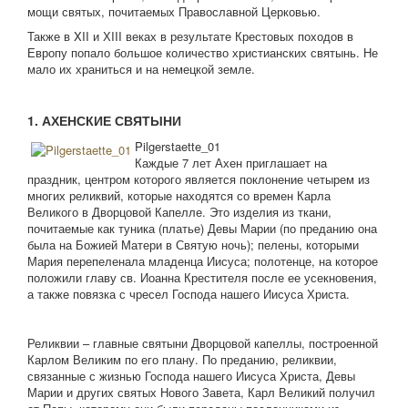
мощи святых, почитаемых Православной Церковью.
Также в XII и ХIII веках в результате Крестовых походов в
Европу попало большое количество христианских святынь. Не
мало их храниться и на немецкой земле.
1. АХЕНСКИЕ СВЯТЫНИ
Pilgerstaette_01
Каждые 7 лет Ахен приглашает на
праздник, центром которого является поклонение четырем из
многих реликвий, которые находятся со времен Карла
Великого в Дворцовой Капелле. Это изделия из ткани,
почитаемые как туника (платье) Девы Марии (по преданию она
была на Божией Матери в Святую ночь); пелены, которыми
Мария перепеленала младенца Иисуса; полотенце, на которое
положили главу св. Иоанна Крестителя после ее усекновения,
а также повязка с чресел Господа нашего Иисуса Христа.
Реликвии – главные святыни Дворцовой капеллы, построенной
Карлом Великим по его плану. По преданию, реликвии,
связанные с жизнью Господа нашего Иисуса Христа, Девы
Марии и других святых Нового Завета, Карл Великий получил