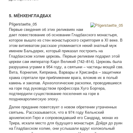
5. МЁНХЕНГЛАДБАХ
Pilgerstaette_05
Первые сведения об этих реликвиях нам
дает повествование об основании Гладбахского монастыря,
которое вышло из стен монастырского скриптория в XI веке. В
этом витиеватом рассказе упоминается некий знатный муж
именем Бальдерих, который приказал построить на
Гладбахском холме церковь. Первые реликвии подарил этой
церкви сам император Карл Великий (742–814). Церковь была
разрушена уграми в 954 году, а святыни – частицы мощей свв.
Вита, Корнилия, Киприана, Варвары и Хрисанфа – защитники
храма спрятали при приближении врага, вложив их в полый
камень и закопав. Археологические раскопки, проводившиеся
на горе под руководством профессора Хуго Боргера,
подтвердили существование поселения на горе в
позднекаролингскую эпоху.
Далее предание поветсвует о новом обретении утраченных
святынь. Рассказывается, что в 974 году Кельнский
архиепископ Геро и сопровождавший его Сандрад, монах из
Трира, искали место для будущего монастыря. Дойдя до руин
на Гладбахском холме, они услышали вдруг колокольный