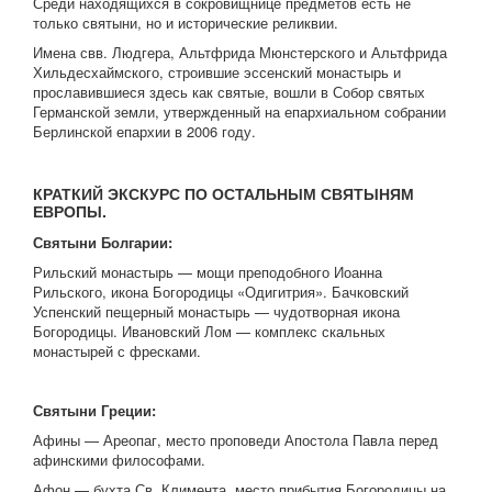
Среди находящихся в сокровищнице предметов есть не
только святыни, но и исторические реликвии.
Имена свв. Людгера, Альтфрида Мюнстерского и Альтфрида
Хильдесхаймского, строившие эссенский монастырь и
прославившиеся здесь как святые, вошли в Собор святых
Германской земли, утвержденный на епархиальном собрании
Берлинской епархии в 2006 году.
КРАТКИЙ ЭКСКУРС ПО ОСТАЛЬНЫМ СВЯТЫНЯМ
ЕВРОПЫ.
Святыни Болгарии:
Рильский монастырь — мощи преподобного Иоанна
Рильского, икона Богородицы «Одигитрия». Бачковский
Успенский пещерный монастырь — чудотворная икона
Богородицы. Ивановский Лом — комплекс скальных
монастырей с фресками.
Святыни Греции:
Афины — Ареопаг, место проповеди Апостола Павла перед
афинскими философами.
Афон — бухта Св. Климента, место прибытия Богородицы на