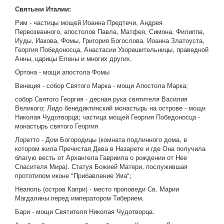
Святыни Италии:
Рим - частицы мощей Иоанна Предтечи, Андрея
Первозванного, апостолов Павла, Матфея, Симона, Филиппа,
Иуды, Иакова, Фомы, Григория Богослова, Иоанна Златоуста,
Георгия Победоносца, Анастасии Узорешительницы, праведной
Анны, царицы Елены и многих других.
Ортона - мощи апостола Фомы
Венеция - собор Святого Марка - мощи Апостола Марка;
собор Святого Георгия - десная рука святителя Василия
Великого; Лидо бенедиктинский монастырь на острове - мощи
Николая Чудотворца; частица мощей Георгия Победоносца -
монастырь святого Георгия
Лоретто - Дом Богородицы (комната подлинного дома, в
котором жила Пречистая Дева в Назарете и где Она получила
благую весть от Архангела Гавриила о рождении от Нее
Спасителя Мира). Статуя Божией Матери, послужившая
прототипом иконе "Прибавление Ума";
Неаполь (остров Капри) - место проповеди Св. Марии
Магдалины перед императором Тиберием.
Бари - мощи Святителя Николая Чудотворца.