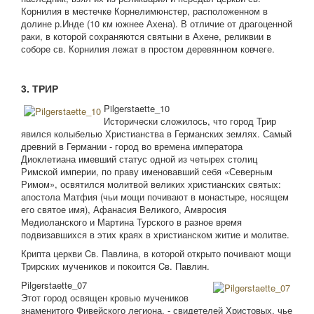
Корнилия в местечке Корнелимюнстер, расположенном в
долине р.Инде (10 км южнее Ахена). В отличие от драгоценной
раки, в которой сохраняются святыни в Ахене, реликвии в
соборе св. Корнилия лежат в простом деревянном ковчеге.
3. ТРИР
Pilgerstaette_10
Исторически сложилось, что город Трир
явился колыбелью Христианства в Германских землях. Самый
древний в Германии - город во времена императора
Диоклетиана имевший статус одной из четырех столиц
Римской империи, по праву именовавший себя «Северным
Римом», освятился молитвой великих христианских святых:
апостола Матфия (чьи мощи почивают в монастыре, носящем
его святое имя), Афанасия Великого, Амвросия
Медиоланского и Мартина Турского в разное время
подвизавшихся в этих краях в христианском житие и молитве.
Крипта церкви Cв. Павлина, в которой открыто почивают мощи
Трирских мучеников и покоится Cв. Павлин.
Pilgerstaette_07
Этот город освящен кровью мучеников
знаменитого Фивейского легиона, - свидетелей Христовых, чье