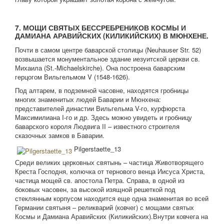
7. МОЩИ СВЯТЫХ БЕССРЕБРЕНИКОВ КОСМЫ И
ДАМИАНА АРАВИЙСКИХ (КИЛИКИЙСКИХ) В МЮНХЕНЕ.
Почти в самом центре баварской столицы (Neuhauser Str. 52)
возвышается монументальное здание иезуитской церкви св.
Михаила (St.-Michaelskirche). Она построена баварским
герцогом Вильгельмом V (1548-1626).
Под алтарем, в подземной часовне, находятся гробницы
многих знаменитых людей Баварии и Мюнхена:
представителей династии Вильгельма V-го, курфюрста
Максимилиана I-го и др. Здесь можно увидеть и гробницу
баварского короля Людвига II – известного строителя
сказочных замков в Баварии.
Pilgerstaette_13
Среди великих церковных святынь – частица Животворящего
Креста Господня, колючка от тернового венца Иисуса Христа,
частица мощей св. апостола Петра. Справа, в одной из
боковых часовен, за высокой изящной решеткой под
стеклянным корпусом находится еще одна знаменитая во всей
Германии святыня – реликварий (ковчег) с мощами святых
Космы и Дамиана Аравийских (Киликийских).Внутри ковчега на