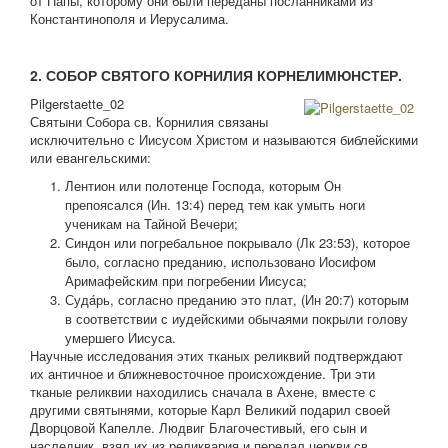
от Папы, которому они были переданы посланниками из
Константинополя и Иерусалима.
2. СОБОР СВЯТОГО КОРНИЛИЯ КОРНЕЛИМЮНСТЕР.
Pilgerstaette_02
Святыни Собора св. Корнилия связаны
исключительно с Иисусом Христом и называются библейскими
или евангельскими:
Лентион или полотенце Господа, которым Он
препоясался (Ин. 13:4) перед тем как умыть ноги
ученикам на Тайной Вечери;
Синдон или погребальное покрывало (Лк 23:53), которое
было, согласно преданию, использовано Иосифом
Аримафейским при погребении Иисуса;
Судáрь, согласно преданию это плат, (Ин 20:7) которым
в соответствии с иудейскими обычаями покрыли голову
умершего Иисуса.
Научные исследования этих тканых реликвий подтверждают
их античное и ближневосточное происхождение. Три эти
тканые реликвии находились сначала в Ахене, вместе с
другими святынями, которые Карл Великий подарил своей
Дворцовой Капелле. Людвиг Благочестивый, его сын и
наследник, взял их из реликвария и передал церкви св.