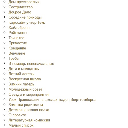
Дом престарелых
Сестричество
Доброе Дело
Соседние приходы
Кирххайм-унтер-Текк
Хайльбронн
Ройтлинген
Таинства
Причастие
Крещение
Венчание
Требы
В помощь новоначальным
Дети и молодежь
Летний лагерь
Воскресная школа
Зимний лагерь
Молодежный совет
Съезды и мероприятия
Урок Православия в школах Баден-Вюрттемберга
Заметки родителям
Детская книжная полка
O проекте
Литературная комиссия
Малый список