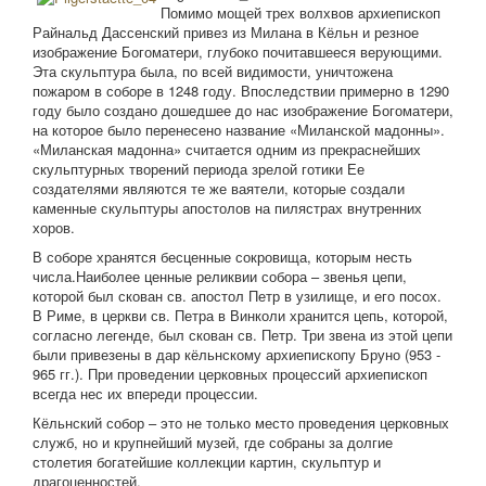
Помимо мощей трех волхвов архиепископ
Райнальд Дассенский привез из Милана в Кёльн и резное
изображение Богоматери, глубоко почитавшееся верующими.
Эта скульптура была, по всей видимости, уничтожена
пожаром в соборе в 1248 году. Впоследствии примерно в 1290
году было создано дошедшее до нас изображение Богоматери,
на которое было перенесено название «Миланской мадонны».
«Миланская мадонна» считается одним из прекраснейших
скульптурных творений периода зрелой готики Ее
создателями являются те же ваятели, которые создали
каменные скульптуры апостолов на пилястрах внутренних
хоров.
В соборе хранятся бесценные сокровища, которым несть
числа.Наиболее ценные реликвии собора – звенья цепи,
которой был скован св. апостол Петр в узилище, и его посох.
В Риме, в церкви св. Петра в Винколи хранится цепь, которой,
согласно легенде, был скован св. Петр. Три звена из этой цепи
были привезены в дар кёльнскому архиепископу Бруно (953 -
965 гг.). При проведении церковных процессий архиепископ
всегда нес их впереди процессии.
Кёльнский собор – это не только место проведения церковных
служб, но и крупнейший музей, где собраны за долгие
столетия богатейшие коллекции картин, скульптур и
драгоценностей.