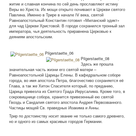
житие и славная кончина по сей день прославляют истину
Веры во Христа. Их мощи открыто почивают в Церкви святого
Павлина. Именно в Трире в начале IV века, святой
Равноапостольный Константин готовил «Миланский эдикт»
для чад Церкви Христовой. В городе сохранился тронный зал
императора, чья деятельность приравнена Церковью к
деяниям апостольским.
Pilgerstaette_06
Pilgerstaette_08
Здесь же прошла
значительная часть жизни его святой матери –
Равноапостольной Царицы Елены. В кафедральном соборе
города, во имя апостола Петра, благочестиво сохраняется её
Глава, а так же Хитон Спасителя который, по преданию,
Царица привезла из Святого Града Иерусалима. Кроме того, в
сокровищнице собора, хранится привезенный ею святой
Гвоздь и Сандалия святого апостола Андрея Первозванного.
Частицы мощей Св. праведных Иоакима и Анны.
Трир по достоинству носит звание не только самого древнего,
но и одного из самых красивых городов Германии.