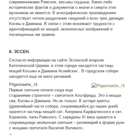
современниками Римских, весьмы скудные. Каких-либо
исторических фактов и документов о жизни и смерти этих
мучеников не имеется. В агиографических произведениях
отсутствует четкое разделение сведений о всех трех двоицах
Космы и Дамиана. В связи с этим возникают трудности с
идентификацией их мощей, иконописных изображений и
посвященных им храмов.
8. ЭССЕН.
Согласно информации на сайте Эссенской епархии
Католической Церкви, в этом городе находятся частицы
мощей Косьмы и Дамиана Асиийских . В городском соборе
находится еще не мало реликвий.
Pilgerstaette_15
Первые святыни попали сюда еще
стараниями строителя – святителя Альтфрида. Это о мощах
свв. Космы и Дамиана. Но не только. В алтаре крипты
(древнейшей части собора, сохранившейся до наших дней)
хранятся частицы мощей свт. Киприана Карфагенского и свт.
Корнилия, папы Римского. С середины ХI века хранится в
сокровищнице необычная святыня – реликварий в форме руки
с мощами святителя Василия Великого.