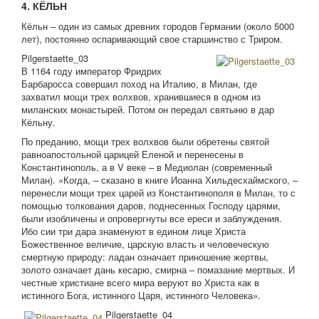
4. КЁЛЬН
Кёльн – один из самых древних городов Германии (около 5000
лет), постоянно оспаривающий свое старшинство с Триром.
Pilgerstaette_03
В 1164 году император Фридрих
Барбаросса совершил поход на Италию, в Милан, где
захватил мощи трех волхвов, хранившиеся в одном из
миланских монастырей. Потом он передал святыню в дар
Кёльну.
По преданию, мощи трех волхвов были обретены святой
равноапостольной царицей Еленой и перенесены в
Константинополь, а в V веке – в Медиолан (современный
Милан). «Когда, – сказано в книге Иоанна Хильдесхаймского, –
перенесли мощи трех царей из Константинополя в Милан, то с
помощью толкования даров, поднесенных Господу царями,
были изобличены и опровергнуты все ереси и заблуждения.
Ибо сии три дара знаменуют в едином лице Христа
Божественное величие, царскую власть и человеческую
смертную природу: ладан означает приношение жертвы,
золото означает дань кесарю, смирна – помазание мертвых. И
честные христиане всего мира веруют во Христа как в
истинного Бога, истинного Царя, истинного Человека».
Pilgerstaette_04