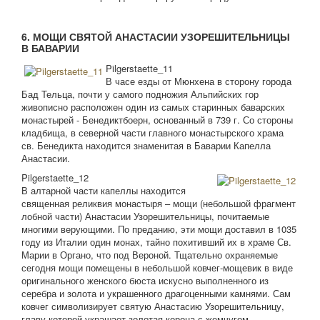
6. МОЩИ СВЯТОЙ АНАСТАСИИ УЗОРЕШИТЕЛЬНИЦЫ
В БАВАРИИ
Pilgerstaette_11
В часе езды от Мюнхена в сторону города
Бад Тельца, почти у самого подножия Альпийских гор
живописно расположен один из самых старинных баварских
монастырей - Бенедиктбоерн, основанный в 739 г. Со стороны
кладбища, в северной части главного монастырского храма
св. Бенедикта находится знаменитая в Баварии Капелла
Анастасии.
Pilgerstaette_12
В алтарной части капеллы находится
священная реликвия монастыря – мощи (небольшой фрагмент
лобной части) Анастасии Узорешительницы, почитаемые
многими верующими. По преданию, эти мощи доставил в 1035
году из Италии один монах, тайно похитивший их в храме Св.
Марии в Органо, что под Вероной. Тщательно охраняемые
сегодня мощи помещены в небольшой ковчег-мощевик в виде
оригинального женского бюста искусно выполненного из
серебра и золота и украшенного драгоценными камнями. Сам
ковчег символизирует святую Анастасию Узорешительницу,
главу которой украшает золотая корона с жемчугом.