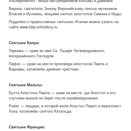
Альберобелло - мощи бессребреников Косьмы и Дамиана
Верона- святителю Зенону Веронийскому,святых мучеников
Власия и Иулианы, мощами святых апостолов Симона и Иуды.
Подробно о православных святынях Италии можно узнать на
сайте www.italy.orthodoxy.ru
Святыни Кипра:
Ларнака — храм во имя Св. Лазаря Четверодневного,
воскрешённого Господом.
Пафос — храм на мести проповеди апостолов Павла и
Варнавы, катакомбы древних христиан.
Святыни Мальты:
Бухта Апостола Павла — храм на месте, где Апостол и его
спутники вышли не берег после кораблекрушения.
Рабат — пещера, в которой жили Апостол Павел и евангелист
Лука, катакомбы святого Катальда.
Святыни Франции: