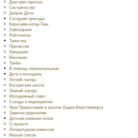
Дом престарелых
Сестричество
Доброе Дело
Соседние приходы
Кирххайм-унтер-Текк
Хайльбронн
Ройтлинген
Таинства
Причастие
Крещение
Венчание
Требы
В помощь новоначальным
Дети и молодежь
Летний лагерь
Воскресная школа
Зимний лагерь
Молодежный совет
Съезды и мероприятия
Урок Православия в школах Баден-Вюрттемберга
Заметки родителям
Детская книжная полка
O проекте
Литературная комиссия
Малый список