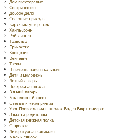
Дом престарелых
Сестричество
Доброе Дело
Соседние приходы
Кирххайм-унтер-Текк
Хайльбронн
Ройтлинген
Таинства
Причастие
Крещение
Венчание
Требы
В помощь новоначальным
Дети и молодежь
Летний лагерь
Воскресная школа
Зимний лагерь
Молодежный совет
Съезды и мероприятия
Урок Православия в школах Баден-Вюрттемберга
Заметки родителям
Детская книжная полка
O проекте
Литературная комиссия
Малый список