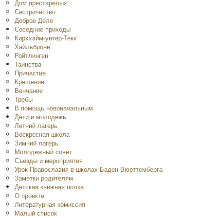
Дом престарелых
Сестричество
Доброе Дело
Соседние приходы
Кирххайм-унтер-Текк
Хайльбронн
Ройтлинген
Таинства
Причастие
Крещение
Венчание
Требы
В помощь новоначальным
Дети и молодежь
Летний лагерь
Воскресная школа
Зимний лагерь
Молодежный совет
Съезды и мероприятия
Урок Православия в школах Баден-Вюрттемберга
Заметки родителям
Детская книжная полка
O проекте
Литературная комиссия
Малый список