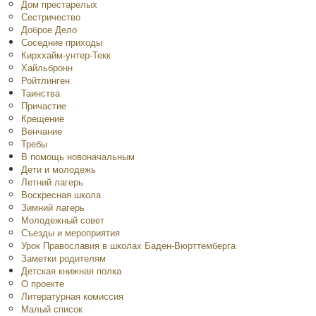
Дом престарелых
Сестричество
Доброе Дело
Соседние приходы
Кирххайм-унтер-Текк
Хайльбронн
Ройтлинген
Таинства
Причастие
Крещение
Венчание
Требы
В помощь новоначальным
Дети и молодежь
Летний лагерь
Воскресная школа
Зимний лагерь
Молодежный совет
Съезды и мероприятия
Урок Православия в школах Баден-Вюрттемберга
Заметки родителям
Детская книжная полка
O проекте
Литературная комиссия
Малый список