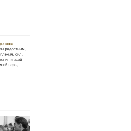
дьякона
им радостным,
пления, сил,
ления и всей
мной веры,