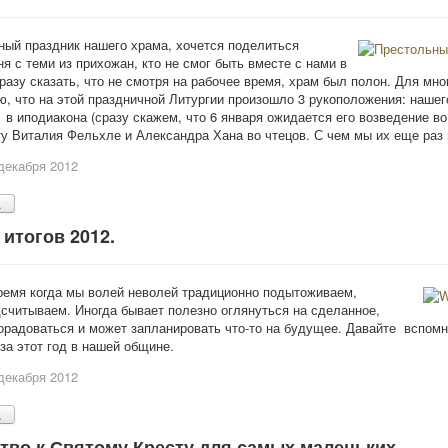
ый праздник нашего храма, хочется поделиться
я с теми из прихожан, кто не смог быть вместе с нами в
разу сказать, что не смотря на рабочее время, храм был полон. Для мно
ю, что на этой праздничной Литургии произошло 3 рукоположения: нашег
в иподиакона (сразу скажем, что 6 января ожидается его возведение во 
у Виталия Фельхле и Александра Хана во чтецов. С чем мы их еще раз 
декабря 2012
.
итогов 2012.
ремя когда мы волей неволей традиционно подытоживаем,
считываем. Иногда бывает полезно оглянуться на сделанное,
орадоваться и может запланировать что-то на будущее. Давайте вспомн
за этот год в нашей общине.
декабря 2012
.
тво к Святому Кресту для самых маленьких