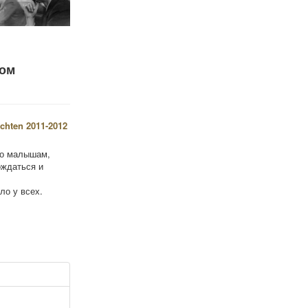
ком
но малышам,
ождаться и
ло у всех.