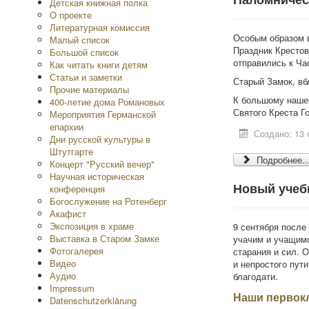
Детская книжная полка
O проекте
Литературная комиссия
Особым образом в
Малый список
Праздник Крестово
Большой список
отправились к Ча
Как читать книги детям
Статьи и заметки
Старый Замок, вб
Прочие материалы
К большому нашем
400-летие дома Романовых
Святого Креста Г
Мероприятия Германской
епархии
Создано: 13 
Дни русской культуры в
Штутгарте
Подробнее..
Концерт "Русский вечер"
Научная историческая
Новый учеб
конференция
Богослужение на Ротенберг
Акафист
Экспозиция в храме
9 сентября после
Выставка в Старом Замке
учачим и учащимс
Фотогалерея
старания и сил. 
Видео
и непростого пут
Аудио
благодати.
Impressum
Наши первок
Datenschutzerklärung