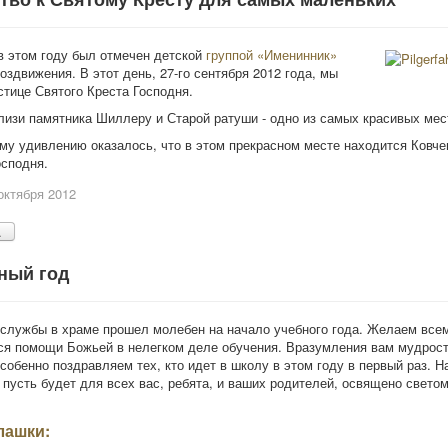
 этом году был отмечен детской
группой «Именинник»
здвижения. В этот день, 27-го сентября 2012 года, мы
стице Святого Креста Господня.
лизи памятника Шиллеру и Старой ратуши - одно из самых красивых мес
у удивлению оказалось, что в этом прекрасном месте находится Ковчег
осподня.
октября 2012
.
ный год
 службы в храме прошел молебен на начало учебного года. Желаем все
я помощи Божьей в нелегком деле обучения. Вразумления вам мудрост
Особенно поздравляем тех, кто идет в школу в этом году в первый раз. 
и пусть будет для всех вас, ребята, и ваших родителей, освящено свето
лашки: