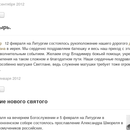
сентября 2012
.
ырь.
12 февраля на Литургии состоялось рукоположение нашего дорогого
анa
в иерея. Мы сердечно поздравляем батюшку и весь наш приход с эт
 волнительным событием. Желаем отцу Владимиру божьей помощи, укре
мления на таком сложном и благодатном пути. Наши сердечные поздрав
особенно матушке Светлане, ведь служение матушки требует тоже огро
.
января 2012
.
ие нового святого
аля на вечернем Богослужении и 5 февраля на Литургии в
нхенском соборе состоялось прославление Александра Шмореля в
омучеников российских.