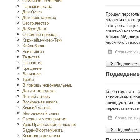
Семейное поселение
Паломничества
Дни Ольги
Прошел перстольн
Дом престарелых
радостью этого дн
Сестричество
этот день. Надо с
Доброе Дело
приятной новость
Соседние приходы
Бориса Мйданика 
Кирххайм-унтер-Текк
любимого старост
Хайльбронн
Ройтлинген
Создано: 20 
Таинства
Причастие
Подробнее..
Крещение
Подведение 
Венчание
Требы
В помощь новоначальным
Дети и молодежь
Конец года это в
Летний лагерь
вспоминаем и под
Воскресная школа
призадуматься, п
Зимний лагерь
пережили вместе 
Молодежный совет
Создано: 16 
Съезды и мероприятия
Урок Православия в школах
Подробнее..
Баден-Вюрттемберга
Заметки родителям
Паломничес