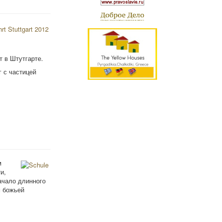
т в Штутгарте.
 с частицей
м
и,
Начало длинного
м божьей