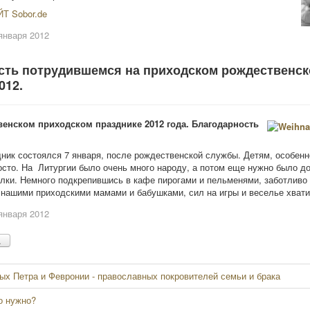
Т Sobor.de
января 2012
сть потрудившемся на приходском рождественс
012.
венском приходском празднике 2012 года. Благодарность
дник состоялся 7 января, после рождественской службы. Детям, особен
осто. На Литургии было очень много народу, а потом еще нужно было д
лки. Немного подкрепившись в кафе пирогами и пельменями, заботливо
нашими приходскими мамами и бабушками, сил на игры и веселье хвати
января 2012
.
ых Петра и Февронии - православных покровителей семьи и брака
о нужно?