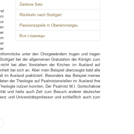
Zarskoe Selo
nd
Rückkehr nach Stuttgart
Zum
ur
Passionsspiele in Oberammergau
en
er
Все страницы
im
er
er
niformröcke unter den Chorgewändern trugen und tragen
Stuttgart bei der allgemeinen Gratulation der Königin zum
icht bei allen Vorstehern der Kirchen im Ausland auf
heit bei sich an. Aber mein Beispiel überzeugte bald alle
ll im Ausland praktiziert. Besonders das Beispiel meines
aten der Theologie auf Psalmistenstellen im Ausland ihre
r Theologie nutzen konnten. Der Psalmist M.I. Gortschakow
sität und hatte auch Zeit zum Besuch anderer deutscher
enz und Universitätsprofessor und schließlich auch zum