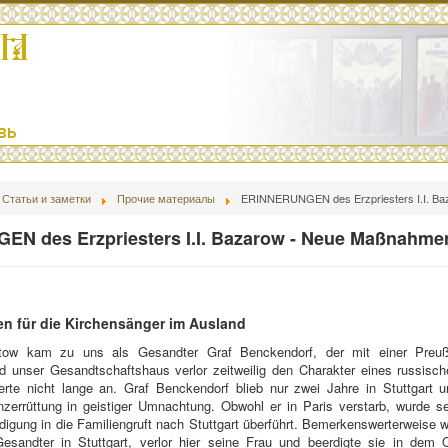
Статьи и заметки
Прочие материалы
ERINNERUNGEN des Erzpriesters I.I. Ba
N des Erzpriesters I.I. Bazarow - Neue Maßnahmen
 für die Kirchensänger im Ausland
itow kam zu uns als Gesandter Graf Benckendorf, der mit einer Preuß
nd unser Gesandtschaftshaus verlor zeitweilig den Charakter eines russisc
rte nicht lange an. Graf Benckendorf blieb nur zwei Jahre in Stuttgart u
nzerrüttung in geistiger Umnachtung. Obwohl er in Paris verstarb, wurde s
igung in die Familiengruft nach Stuttgart überführt. Bemerkenswerterweise 
esandter in Stuttgart, verlor hier seine Frau und beerdigte sie in dem O