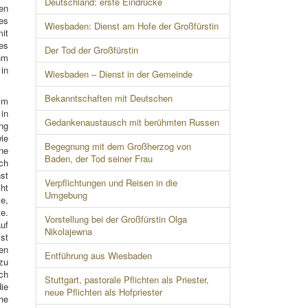
Deutschland: erste Eindrücke
hen
es
Wiesbaden: Dienst am Hofe der Großfürstin
mit
es
Der Tod der Großfürstin
hm
in
Wiesbaden – Dienst in der Gemeinde
Bekanntschaften mit Deutschen
im
 in
Gedankenaustausch mit berühmten Russen
ung
wie
Begegnung mit dem Großherzog von
ne
Baden, der Tod seiner Frau
ch
st
Verpflichtungen und Reisen in die
cht
Umgebung
te,
e.
Vorstellung bei der Großfürstin Olga
uf
Nikolajewna
st
ten
Entführung aus Wiesbaden
zu
ch
Stuttgart, pastorale Pflichten als Priester,
ie
neue Pflichten als Hofpriester
che