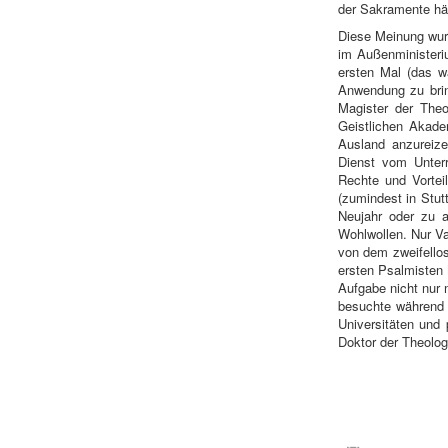
der Sakramente häl
Diese Meinung wur
im Außenministeri
ersten Mal (das w
Anwendung zu brin
Magister der The
Geistlichen Akade
Ausland anzureize
Dienst vom Unterr
Rechte und Vortei
(zumindest in Stut
Neujahr oder zu a
Wohlwollen. Nur Va
von dem zweifellos
ersten Psalmisten 
Aufgabe nicht nur 
besuchte während 
Universitäten und
Doktor der Theolog