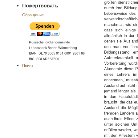
großen dienstliche
Пожертвовать
durch ihre Bildung
Lebensweise des 
Обращение
verwandtschaftlic
manchmal, wie ein
dass sich einige
allmählich in der
denen sie Ausländ
Russische Kirchengemeinde
den man von ihne
Landesbank Baden-Württemberg
Bildungsstand e
IBAN: DE70 6005 0101 0001 2801 66
Aufmerksamkeit a
BIC: SOLADEST600
Vorbereitung würd
Поиск
Akademie diese Po
eines Lehrers im
annehmen, müsste 
Ausland auf nicht
jemand länger als 
in den Hauptstäd
braucht, die das e
Ausland die Mögli
fremden Ländern an
auch ihres Eifers 
unter solchen Ums
erfüllen werden, w
mit den Priestern 