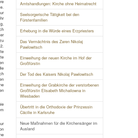
re
Amtshandlungen: Kirche ohne Heimatrecht
te.
ur
Seelsorgerische Tätigkeit bei den
hr
Fürstenfamilien
g,
ich
Erhebung in die Würde eines Erzpriesters
er
zu
Das Vermächtnis des Zaren Nikolaj
 2.
Pawlowitsch
tte
tte
Einweihung der neuen Kirche im Hof der
gen
Großfürstin
ie
ch
Der Tod des Kaisers Nikolaj Pawlowitsch
ten
one
Einweihung der Grabkirche der verstorbenen
ren
Großfürstin Elisabeth Michailowna in
Wiesbaden
hie
Übertritt in die Orthodoxie der Prinzessin
em
Cäcilie in Karlsruhe
Neue Maßnahmen für die Kirchensänger im
nur
Ausland
von
ne