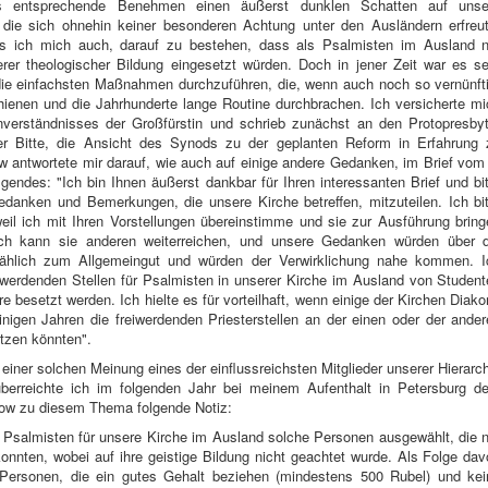
s entsprechende Benehmen einen äußerst dunklen Schatten auf unse
f, die sich ohnehin keiner besonderen Achtung unter den Ausländern erfreu
s ich mich auch, darauf zu bestehen, dass als Psalmisten im Ausland n
rer theologischer Bildung eingesetzt würden. Doch in jener Zeit war es se
die einfachsten Maßnahmen durchzuführen, die, wenn auch noch so vernünfti
hienen und die Jahrhunderte lange Routine durchbrachen. Ich versicherte m
verständnisses der Großfürstin und schrieb zunächst an den Protopresbyt
r Bitte, die Ansicht des Synods zu der geplanten Reform in Erfahrung 
 antwortete mir darauf, wie auch auf einige andere Gedanken, im Brief vom
endes: "Ich bin Ihnen äußerst dankbar für Ihren interessanten Brief und bi
Gedanken und Bemerkungen, die unsere Kirche betreffen, mitzuteilen. Ich bi
eil ich mit Ihren Vorstellungen übereinstimme und sie zur Ausführung brin
ich kann sie anderen weiterreichen, und unsere Gedanken würden über d
mählich zum Allgemeingut und würden der Verwirklichung nahe kommen. I
eiwerdenden Stellen für Psalmisten in unserer Kirche im Ausland von Studen
e besetzt werden. Ich hielte es für vorteilhaft, wenn einige der Kirchen Diak
inigen Jahren die freiwerdenden Priesterstellen an der einen oder der ande
tzen könnten".
iner solchen Meinung eines der einflussreichsten Mitglieder unserer Hierarc
 überreichte ich im folgenden Jahr bei meinem Aufenthalt in Petersburg d
ow zu diesem Thema folgende Notiz:
 Psalmisten für unsere Kirche im Ausland solche Personen ausgewählt, die 
onnten, wobei auf ihre geistige Bildung nicht geachtet wurde. Als Folge da
Personen, die ein gutes Gehalt beziehen (mindestens 500 Rubel) und kei