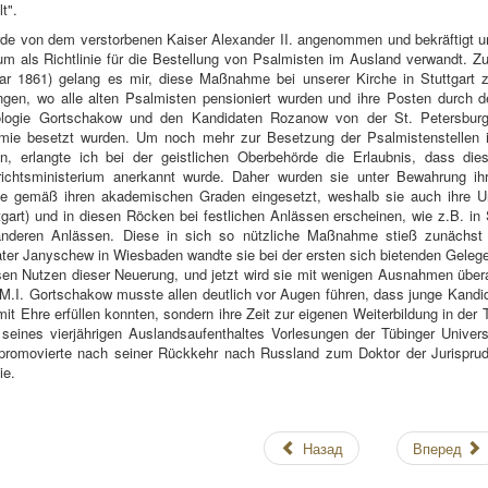
t".
de von dem verstorbenen Kaiser Alexander II. angenommen und bekräftigt u
um als Richtlinie für die Bestellung von Psalmisten im Ausland verwandt. 
ar 1861) gelang es mir, diese Maßnahme bei unserer Kirche in Stuttgart z
gen, wo alle alten Psalmisten pensioniert wurden und ihre Posten durch d
ologie Gortschakow und den Kandidaten Rozanow von der St. Petersburg
mie besetzt wurden. Um noch mehr zur Besetzung der Psalmistenstellen 
n, erlangte ich bei der geistlichen Oberbehörde die Erlaubnis, dass dies
ichtsministerium anerkannt wurde. Daher wurden sie unter Bewahrung ihr
le gemäß ihren akademischen Graden eingesetzt, weshalb sie auch ihre U
tgart) und in diesen Röcken bei festlichen Anlässen erscheinen, wie z.B. in 
nderen Anlässen. Diese in sich so nützliche Maßnahme stieß zunächst n
ter Janyschew in Wiesbaden wandte sie bei der ersten sich bietenden Gelegen
en Nutzen dieser Neuerung, und jetzt wird sie mit wenigen Ausnahmen übera
M.I. Gortschakow musste allen deutlich vor Augen führen, dass junge Kandid
mit Ehre erfüllen konnten, sondern ihre Zeit zur eigenen Weiterbildung in de
seines vierjährigen Auslandsaufenthaltes Vorlesungen der Tübinger Univer
 promovierte nach seiner Rückkehr nach Russland zum Doktor der Jurisprud
ie.
Назад
Вперед