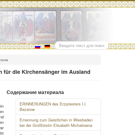
Поиск
zarow
 für die Kirchensänger im Ausland
Содержание материала
ERINNERUNGEN des Erzpriesters I.I.
in
Bazarow
hen
nd
Ernennung zum Geistlichen in Wiesbaden
ein
bei der Großfürstin Elisabeth Michailowna
war
rt