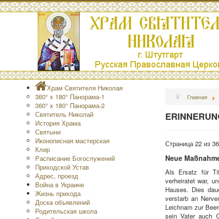
Храм Святителя Николая
360° x 180° Панорама-1
Главная
360° x 180° Панорама-2
Святитель Николай
ERINNERUNGE
История Храма
Святыни
Иконописная мастерская
Страница 22 из 36
Клир
Neue Maßnahmen
Расписание Богослужений
Приходской Устав
Als Ersatz für T
Адрес, проезд
verheiratet war, u
Война в Украине
Hauses. Dies daue
Жизнь прихода
verstarb an Nerve
Доска объявлений
Leichnam zur Beerd
Родительская школа
sein Vater auch G