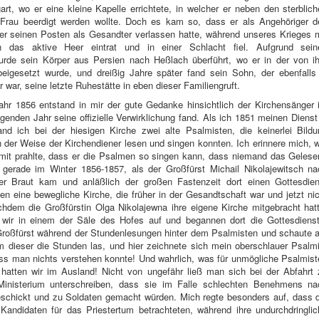
art, wo er eine kleine Kapelle errichtete, in welcher er neben den sterblic
 Frau beerdigt werden wollte. Doch es kam so, dass er als Angehöriger d
 er seinen Posten als Gesandter verlassen hatte, während unseres Krieges 
n das aktive Heer eintrat und in einer Schlacht fiel. Aufgrund sein
rde sein Körper aus Persien nach Heßlach überführt, wo er in der von i
beigesetzt wurde, und dreißig Jahre später fand sein Sohn, der ebenfalls 
 war, seine letzte Ruhestätte in eben dieser Familiengruft.
ahr 1856 entstand in mir der gute Gedanke hinsichtlich der Kirchensänger 
lgenden Jahr seine offizielle Verwirklichung fand. Als ich 1851 meinen Dienst
fand ich bei der hiesigen Kirche zwei alte Psalmisten, die keinerlei Bild
 der Weise der Kirchendiener lesen und singen konnten. Ich erinnere mich, 
amit prahlte, dass er die Psalmen so singen kann, dass niemand das Gelese
 gerade im Winter 1856-1857, als der Großfürst Michail Nikolajewitsch na
er Braut kam und anläßlich der großen Fastenzeit dort einen Gottesdien
en eine bewegliche Kirche, die früher in der Gesandtschaft war und jetzt ni
chdem die Großfürstin Olga Nikolajewna ihre eigene Kirche mitgebracht hat
n wir in einem der Säle des Hofes auf und begannen dort die Gottesdienst
Großfürst während der Stundenlesungen hinter dem Psalmisten und schaute a
 dieser die Stunden las, und hier zeichnete sich mein oberschlauer Psalmi
ass man nichts verstehen konnte! Und wahrlich, was für unmögliche Psalmis
 hatten wir im Ausland! Nicht von ungefähr ließ man sich bei der Abfahrt 
Ministerium unterschreiben, dass sie im Falle schlechten Benehmens na
schickt und zu Soldaten gemacht würden. Mich regte besonders auf, dass d
 Kandidaten für das Priestertum betrachteten, während ihre undurchdringli