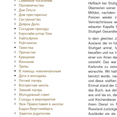
Семейное поселение
Heßlach bei Stuttg
Паломничества
Überresten seiner
Дни Ольги
Militärs, nachdem
Дом престарелых
Persien wieder i
Сестричество
Vermächtnisses wu
Доброе Дело
erbauten Kapelle 
Соседние приходы
Stuttgart Gesandter
Кирххайм-унтер-Текк
Хайльбронн
In dem gleichen J
Ройтлинген
Ausland, der im fo
Таинства
Stuttgart antrat, 
Причастие
besaßen und nur in
Крещение
einer von ihnen d
Венчание
versteht. Das war
Требы
Karlsruhe zu sein
В помощь новоначальным
wünschte. Wir hatt
Дети и молодежь
benutzt wurde, na
Летний лагерь
und diese stellte
Воскресная школа
Einmal stand der 
Зимний лагерь
das Buch, aus dem
Молодежный совет
aus und las so, d
Съезды и мероприятия
und Kirchendiener
Урок Православия в школах
ihrem Dienst im 
Баден-Вюрттемберга
Russland zurückge
Заметки родителям
Ausländer sie als