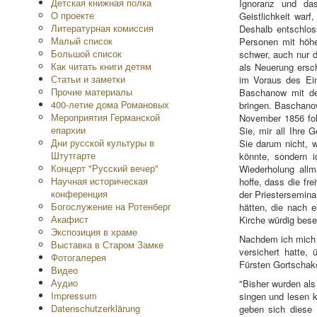
Детская книжная полка
Ignoranz und da
O проекте
Geistlichkeit war
Литературная комиссия
Deshalb entschlos
Малый список
Personen mit höhe
Большой список
schwer, auch nur 
Как читать книги детям
als Neuerung ersc
Статьи и заметки
im Voraus des Ein
Прочие материалы
Baschanow mit de
400-летие дома Романовых
bringen. Baschanow
Мероприятия Германской
November 1856 folg
епархии
Sie, mir all Ihre 
Дни русской культуры в
Sie darum nicht, w
Штутгарте
könnte, sondern 
Концерт "Русский вечер"
Wiederholung all
Научная историческая
hoffe, dass die fr
конференция
der Priesterseminar
Богослужение на Ротенберг
hätten, die nach e
Акафист
Kirche würdig bese
Экспозиция в храме
Nachdem ich mich e
Выставка в Старом Замке
versichert hatte,
Фотогалерея
Fürsten Gortschak
Видео
Аудио
"Bisher wurden als
Impressum
singen und lesen k
Datenschutzerklärung
geben sich diese 