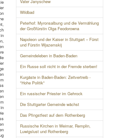
Vater Janyschew
sie
der
Wildbad
on
he
Peterhof: Myronsalbung und die Vermählung
t,
der Großfürstin Olga Feodorowna
ch
in
Napoleon und der Kaiser in Stuttgart – Fürst
n,
und Fürstin Wjazemskij
en
re
Gemeindeleben in Baden-Baden
ie
er
Ein Russe soll nicht in der Fremde sterben!
ge
en
Kurgäste in Baden-Baden: Zeitvertreib -
im
"Hohe Politik"
ass
len
Ein russischer Priester im Gehrock
en
 im
Die Stuttgarter Gemeinde wächst
in
wie
Das Pfingstfest auf dem Rothenberg
ass
en
Russische Kirchen in Weimar, Remplin,
ten
Luwigslust und Rothenberg
zug