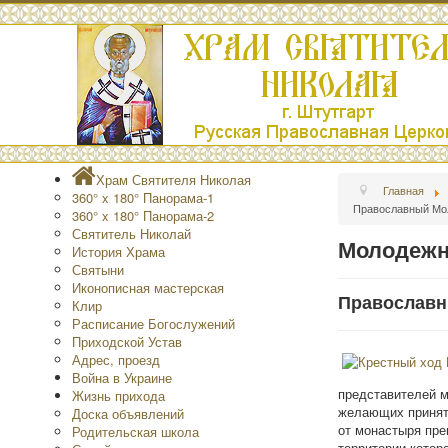
Храм Святителя Николая
Главная
360° x 180° Панорама-1
Православный Мол
360° x 180° Панорама-2
Святитель Николай
Молодежн
История Храма
Святыни
Иконописная мастерская
Православн
Клир
Расписание Богослужений
Приходской Устав
Адрес, проезд
Война в Украине
представителей 
Жизнь прихода
желающих принять
Доска объявлений
от монастыря пре
Родительская школа
территории котор