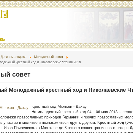
Дети и молодежь
Молодежный совет
одежный крестный ход и Николаевские Чтения 2018
ый совет
ый Молодежный крестный ход и Николаевские Чт
Крестный ход Мюнхен - Дахау
На молодежный крестный ход 04 – 06 мая 2018 г. серд
молодежи православных приходов Германии и прочих православных мол
 участие в молитве и познакомиться друг с другом.
Крестный ход (5-г
п. Иова Почаевского в Мюнхене до бывшего концентрационного лагеря
Д
ого расположена русская православная часовня, где будет отслужена па