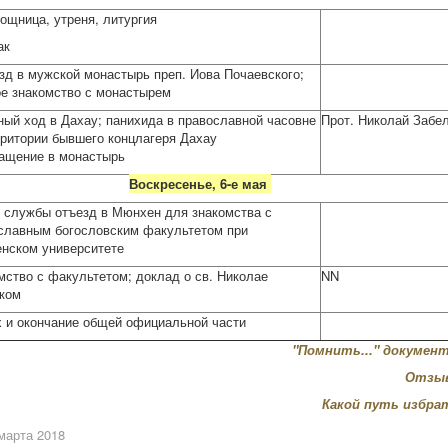
ощница, утреня, литургия
ак
зд в мужской монастырь преп. Иова Почаевского;
ое знакомство с монастырем
ный ход в Дахау; панихида в православной часовне
Прот. Николай Забе
рритории бывшего концлагеря Дахау
ащение в монастырь
Воскресенье, 6-е мая
 службы отъезд в Мюнхен для знакомства с
славным богословским факультетом при
нском университете
мство с факультетом; доклад о св. Николае
NN
ком
 и окончание общей официальной части
"Помнить..." докумен
Отзыв
Какой путь избра
марта 2018