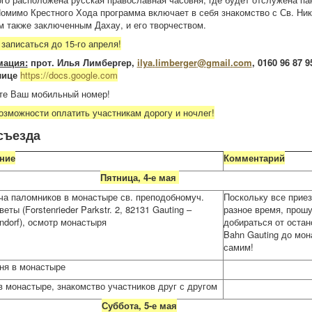
Помимо Крестного Хода программа включает в себя знакомство с Св. Ни
 также заключенным Дахау, и его творчеством.
записаться до 15-го апреля!
мация:
прот. Илья Лимбергер,
ilya
.
limberger
@
gmail
.
com
,
0160 96 87 9
лице
https://docs.google.com
те Ваш мобильный номер!
возможности оплатить участникам дорогу и ночлег!
съезда
ние
Комментарий
Пятница, 4-е мая
ча паломников в монастыре св. преподобномуч.
Поскольку все прие
еты (Forstenrieder Parkstr. 2, 82131 Gauting –
разное время, прошу
ndorf), осмотр монастыря
добираться от остан
Bahn Gauting до мо
самим!
ня в монастыре
в монастыре, знакомство участников друг с другом
Суббота, 5-е мая