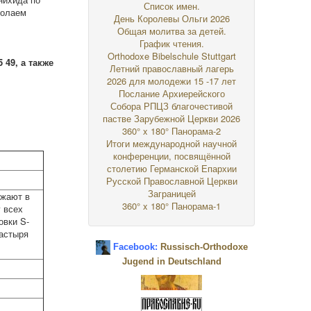
Список имен.
колаем
День Королевы Ольги 2026
Общая молитва за детей.
График чтения.
Orthodoxe Bibelschule Stuttgart
5 49, а также
Летний православный лагерь
2026 для молодежи 15 -17 лет
Послание Архиерейского
Собора РПЦЗ благочестивой
пастве Зарубежной Церкви 2026
360° x 180° Панорама-2
Итоги международной научной
конференции, посвящённой
столетию Германской Епархии
Русской Православной Церкви
Заграницей
зжают в
360° x 180° Панорама-1
 всех
овки S-
настыря
Facebook:
Russisch-Orthodoxe
Jugend in Deutschland