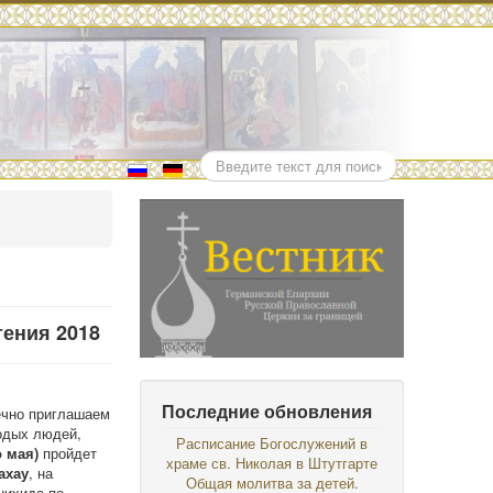
Поиск
ения 2018
Последние обновления
ечно приглашаем
одых людей,
Расписание Богослужений в
о мая)
пройдет
храме св. Николая в Штутгарте
ахау
, на
Общая молитва за детей.
нихида по