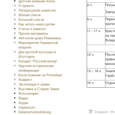
Детская книжная полка
4 ч.
Полун
O проекте
Литературная комиссия
Завтр
Малый список
9 ч.
Перее
Большой список
кратк
Как читать книги детям
Статьи и заметки
11 - 17 ч.
Крест
Прочие материалы
на те
400-летие дома Романовых
Возвр
Мероприятия Германской
епархии
Дни русской культуры в
12 ч.
После
Штутгарте
право
Концерт "Русский вечер"
мюнхе
Научная историческая
конференция
13 – 16 ч.
Знако
Богослужение на Ротенберг
Сербс
Акафист
16 ч.
Отдых
Экспозиция в храме
Выставка в Старом Замке
Фотогалерея
Видео
Аудио
Impressum
Создано: 18 
Datenschutzerklärung