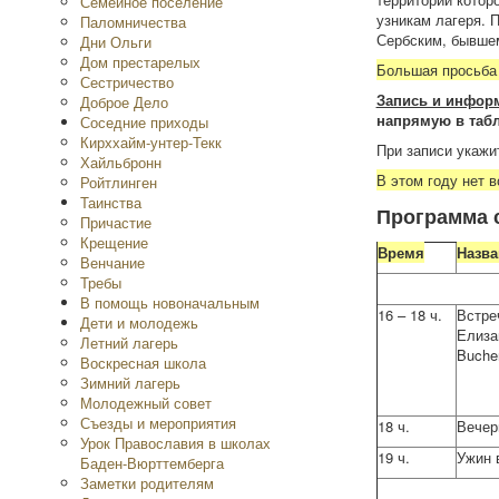
Семейное поселение
узникам лагеря. 
Паломничества
Сербским, бывшем
Дни Ольги
Дом престарелых
Большая просьба 
Сестричество
Запись и инфор
Доброе Дело
напрямую в таб
Соседние приходы
Кирххайм-унтер-Текк
При записи укажи
Хайльбронн
В этом году нет 
Ройтлинген
Таинства
Программа 
Причастие
Крещение
Время
Назва
Венчание
Требы
В помощь новоначальным
16 – 18 ч.
Встре
Дети и молодежь
Елизав
Летний лагерь
Buche
Воскресная школа
Зимний лагерь
Молодежный совет
Съезды и мероприятия
18 ч.
Вечер
Урок Православия в школах
19 ч.
Ужин 
Баден-Вюрттемберга
Заметки родителям