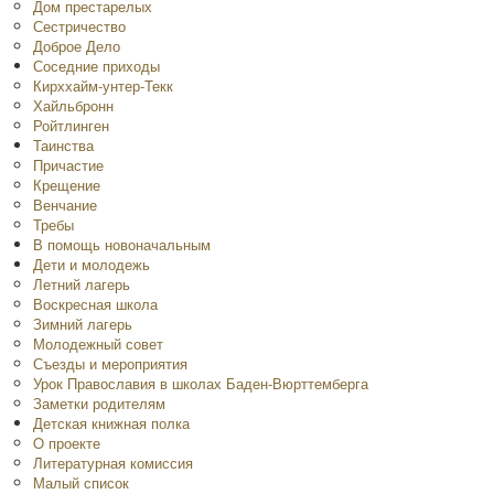
Дом престарелых
Сестричество
Доброе Дело
Соседние приходы
Кирххайм-унтер-Текк
Хайльбронн
Ройтлинген
Таинства
Причастие
Крещение
Венчание
Требы
В помощь новоначальным
Дети и молодежь
Летний лагерь
Воскресная школа
Зимний лагерь
Молодежный совет
Съезды и мероприятия
Урок Православия в школах Баден-Вюрттемберга
Заметки родителям
Детская книжная полка
O проекте
Литературная комиссия
Малый список