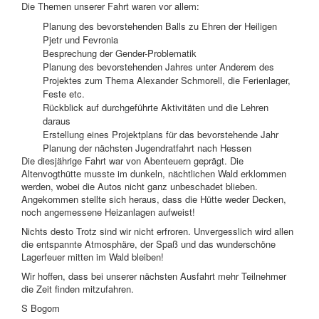
Die Themen unserer Fahrt waren vor allem:
Planung des bevorstehenden Balls zu Ehren der Heiligen
Pjetr und Fevronia
Besprechung der Gender-Problematik
Planung des bevorstehenden Jahres unter Anderem des
Projektes zum Thema Alexander Schmorell, die Ferienlager,
Feste etc.
Rückblick auf durchgeführte Aktivitäten und die Lehren
daraus
Erstellung eines Projektplans für das bevorstehende Jahr
Planung der nächsten Jugendratfahrt nach Hessen
Die diesjährige Fahrt war von Abenteuern geprägt. Die
Altenvogthütte musste im dunkeln, nächtlichen Wald erklommen
werden, wobei die Autos nicht ganz unbeschadet blieben.
Angekommen stellte sich heraus, dass die Hütte weder Decken,
noch angemessene Heizanlagen aufweist!
Nichts desto Trotz sind wir nicht erfroren. Unvergesslich wird allen
die entspannte Atmosphäre, der Spaß und das wunderschöne
Lagerfeuer mitten im Wald bleiben!
Wir hoffen, dass bei unserer nächsten Ausfahrt mehr Teilnehmer
die Zeit finden mitzufahren.
S Bogom