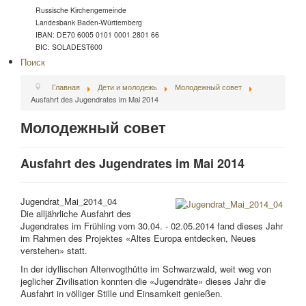
Russische Kirchengemeinde
Landesbank Baden-Württemberg
IBAN: DE70 6005 0101 0001 2801 66
BIC: SOLADEST600
Поиск
Главная
Дети и молодежь
Молодежный совет
Ausfahrt des Jugendrates im Mai 2014
Молодежный совет
Ausfahrt des Jugendrates im Mai 2014
Jugendrat_Mai_2014_04
Die alljährliche Ausfahrt des
Jugendrates im Frühling vom 30.04. - 02.05.2014 fand dieses Jahr
im Rahmen des Projektes «Altes Europa entdecken, Neues
verstehen» statt.
In der idyllischen Altenvogthütte im Schwarzwald, weit weg von
jeglicher Zivilisation konnten die «Jugendräte» dieses Jahr die
Ausfahrt in völliger Stille und Einsamkeit genießen.