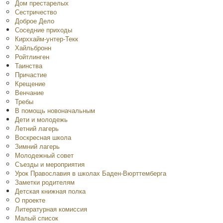
Дом престарелых
Сестричество
Доброе Дело
Соседние приходы
Кирххайм-унтер-Текк
Хайльбронн
Ройтлинген
Таинства
Причастие
Крещение
Венчание
Требы
В помощь новоначальным
Дети и молодежь
Летний лагерь
Воскресная школа
Зимний лагерь
Молодежный совет
Съезды и мероприятия
Урок Православия в школах Баден-Вюрттемберга
Заметки родителям
Детская книжная полка
O проекте
Литературная комиссия
Малый список