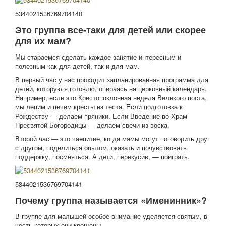
5344021536769704140
Это группа все-таки для детей или скорее
для их мам?
Мы стараемся сделать каждое занятие интересным и
полезным как для детей, так и для мам.
В первый час у нас проходит запланированная программа для
детей, которую я готовлю, опираясь на церковный календарь.
Например, если это Крестопоклонная неделя Великого поста,
мы лепим и печем кресты из теста. Если подготовка к
Рождеству — делаем пряники. Если Введение во Храм
Пресвятой Богородицы — делаем свечи из воска.
Второй час — это чаепитие, когда мамы могут поговорить друг
с другом, поделиться опытом, оказать и почувствовать
поддержку, посмеяться. А дети, перекусив, — поиграть.
5344021536769704141
Почему группа называется «Именинник»?
В группе для малышей особое внимание уделяется святым, в
честь которых они крещены.