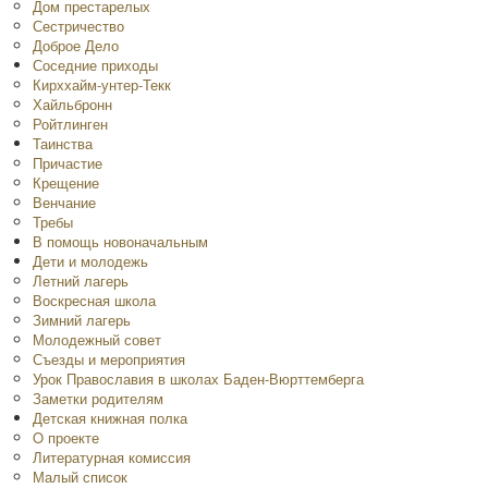
Дом престарелых
Сестричество
Доброе Дело
Соседние приходы
Кирххайм-унтер-Текк
Хайльбронн
Ройтлинген
Таинства
Причастие
Крещение
Венчание
Требы
В помощь новоначальным
Дети и молодежь
Летний лагерь
Воскресная школа
Зимний лагерь
Молодежный совет
Съезды и мероприятия
Урок Православия в школах Баден-Вюрттемберга
Заметки родителям
Детская книжная полка
O проекте
Литературная комиссия
Малый список