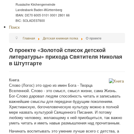
Russische Kirchengemeinde
Landesbank Baden-Württemberg
IBAN: DE70 6005 0101 0001 2801 66
BIC: SOLADEST600
Поиск
Главная
Детская книжная полка
O проекте
O проекте «Золотой список детской
литературы» прихода Святителя Николая
в Штутгарте
Книга
Слово (Логос) это одно из имен Бога - Творца
Вселенной. Слово - это смысл, смысл жизни, сама Жизнь.
Бог-Слово даровал людям способность читать и записывать
важнейшие смыслы для передачи будущим поколениям.
Христианскую, богочеловеческую культуру можно в полной
мере назвать культурой Священного Писания. И потому
любому человеку, желающему к ней приобщиться, так важно
уметь читать и иметь навык размышления над прочитанным.
Начинать воспитывать это умение лучше всего с детства, а