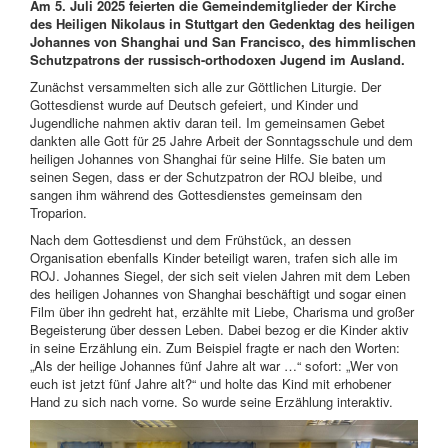
Am 5. Juli 2025 feierten die Gemeindemitglieder der Kirche
des Heiligen Nikolaus in Stuttgart den Gedenktag des heiligen
Johannes von Shanghai und San Francisco, des himmlischen
Schutzpatrons der russisch-orthodoxen Jugend im Ausland.
Zunächst versammelten sich alle zur Göttlichen Liturgie. Der
Gottesdienst wurde auf Deutsch gefeiert, und Kinder und
Jugendliche nahmen aktiv daran teil. Im gemeinsamen Gebet
dankten alle Gott für 25 Jahre Arbeit der Sonntagsschule und dem
heiligen Johannes von Shanghai für seine Hilfe. Sie baten um
seinen Segen, dass er der Schutzpatron der ROJ bleibe, und
sangen ihm während des Gottesdienstes gemeinsam den
Troparion.
Nach dem Gottesdienst und dem Frühstück, an dessen
Organisation ebenfalls Kinder beteiligt waren, trafen sich alle im
ROJ. Johannes Siegel, der sich seit vielen Jahren mit dem Leben
des heiligen Johannes von Shanghai beschäftigt und sogar einen
Film über ihn gedreht hat, erzählte mit Liebe, Charisma und großer
Begeisterung über dessen Leben. Dabei bezog er die Kinder aktiv
in seine Erzählung ein. Zum Beispiel fragte er nach den Worten:
„Als der heilige Johannes fünf Jahre alt war …“ sofort: „Wer von
euch ist jetzt fünf Jahre alt?“ und holte das Kind mit erhobener
Hand zu sich nach vorne. So wurde seine Erzählung interaktiv.