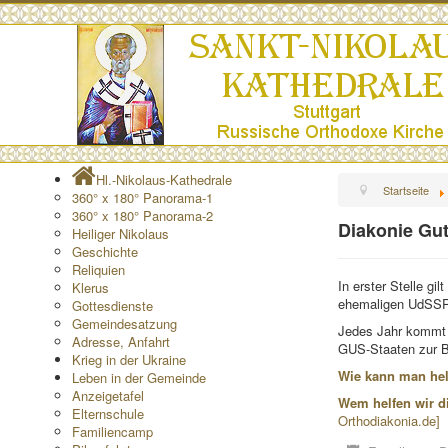
Hl.-Nikolaus-Kathedrale
Startseite
360° x 180° Panorama-1
360° x 180° Panorama-2
Diakonie Gut
Heiliger Nikolaus
Geschichte
Reliquien
In erster Stelle gi
Klerus
ehemaligen UdSSR
Gottesdienste
Gemeindesatzung
Jedes Jahr kommt 
Adresse, Anfahrt
GUS-Staaten zur B
Krieg in der Ukraine
Wie kann man he
Leben in der Gemeinde
Anzeigetafel
Wem helfen wir di
Elternschule
Orthodiakonia.de]
Familiencamp