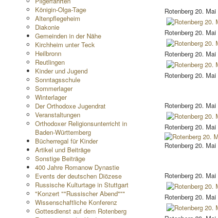
Pilgerfahrten
Königin-Olga-Tage
Rotenberg 20. Mai
Altenpflegeheim
Diakonie
Rotenberg 20. Mai
Gemeinden in der Nähe
Kirchheim unter Teck
Heilbronn
Rotenberg 20. Mai
Reutlingen
Kinder und Jugend
Rotenberg 20. Mai
Sonntagsschule
Sommerlager
Winterlager
Rotenberg 20. Mai
Der Orthodoxe Jugendrat
Veranstaltungen
Orthodoxer Religionsunterricht in
Rotenberg 20. Mai
Baden-Württemberg
Bücherregal für Kinder
Rotenberg 20. Mai
Artikel und Beiträge
Sonstige Beiträge
400 Jahre Romanow Dynastie
Rotenberg 20. Mai
Events der deutschen Diözese
Russische Kulturtage in Stuttgart
"Konzert ""Russischer Abend"""
Rotenberg 20. Mai
Wissenschaftliche Konferenz
Gottesdienst auf dem Rotenberg