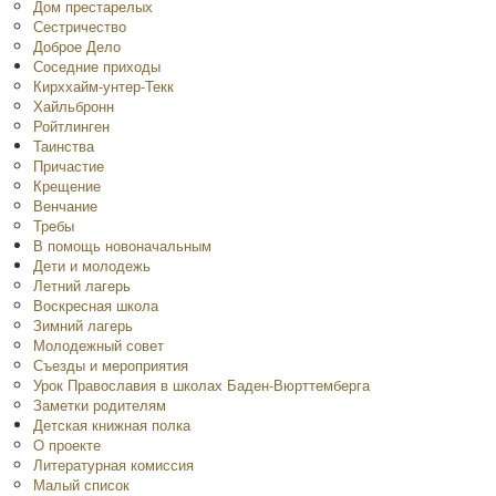
Дом престарелых
Сестричество
Доброе Дело
Соседние приходы
Кирххайм-унтер-Текк
Хайльбронн
Ройтлинген
Таинства
Причастие
Крещение
Венчание
Требы
В помощь новоначальным
Дети и молодежь
Летний лагерь
Воскресная школа
Зимний лагерь
Молодежный совет
Съезды и мероприятия
Урок Православия в школах Баден-Вюрттемберга
Заметки родителям
Детская книжная полка
O проекте
Литературная комиссия
Малый список